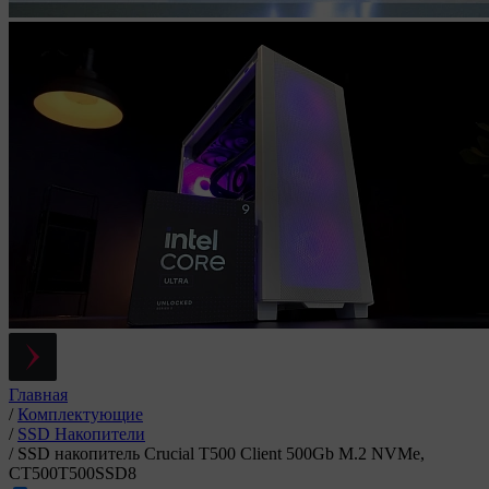
Главная
/
Комплектующие
/
SSD Накопители
/
SSD накопитель Crucial T500 Client 500Gb M.2 NVMe,
CT500T500SSD8