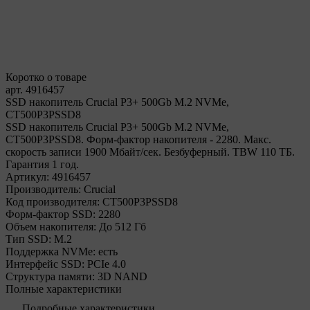
Коротко о товаре
арт. 4916457
SSD накопитель Crucial P3+ 500Gb M.2 NVMe,
CT500P3PSSD8
SSD накопитель Crucial P3+ 500Gb M.2 NVMe,
CT500P3PSSD8. Форм-фактор накопителя - 2280. Макс.
скорость записи 1900 Мбайт/сек. Безбуферный. TBW 110 ТБ.
Гарантия 1 год.
Артикул:
4916457
Производитель:
Crucial
Код производителя:
CT500P3PSSD8
Форм-фактор SSD:
2280
Объем накопителя:
До 512 Гб
Тип SSD:
М.2
Поддержка NVMe:
есть
Интерфейс SSD:
PCIe 4.0
Структура памяти:
3D NAND
Полные характеристики
Подробные характеристики