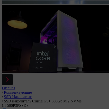
Главная
/
Комплектующие
/
SSD Накопители
/
SSD накопитель Crucial P3+ 500Gb M.2 NVMe,
CT500P3PSSD8