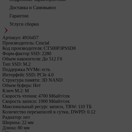
Доставка и Самовывоз
Гарантии
Услуги сборки
Артикул:
4916457
Производитель:
Crucial
Код производителя:
CT500P3PSSD8
Форм-фактор SSD:
2280
Объем накопителя:
До 512 Гб
Тип SSD:
М.2
Поддержка NVMe:
есть
Интерфейс SSD:
PCIe 4.0
Структура памяти:
3D NAND
Объем буфера:
Нет
Ключ M.2:
M
Cкорость чтения:
4700 Мбайт/сек
Cкорость записи:
1900 Мбайт/сек
Максимальный ресурс записи, TBW:
110 ТБ
Количество перезаписей в сутки, DWPD:
0.12
Радиатор:
нет
Ширина:
22 мм
Длина:
80 мм