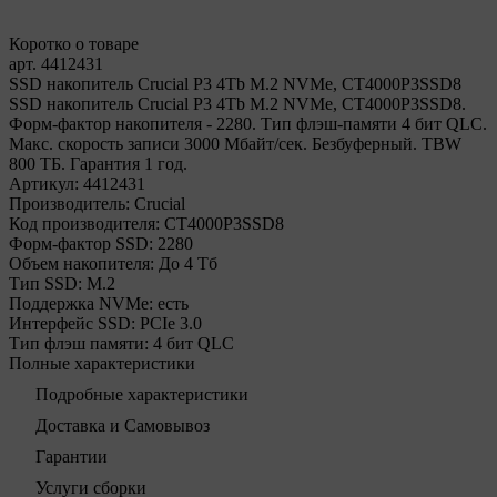
Коротко о товаре
арт. 4412431
SSD накопитель Crucial P3 4Tb M.2 NVMe, CT4000P3SSD8
SSD накопитель Crucial P3 4Tb M.2 NVMe, CT4000P3SSD8.
Форм-фактор накопителя - 2280. Тип флэш-памяти 4 бит QLC.
Макс. скорость записи 3000 Мбайт/сек. Безбуферный. TBW
800 ТБ. Гарантия 1 год.
Артикул:
4412431
Производитель:
Crucial
Код производителя:
CT4000P3SSD8
Форм-фактор SSD:
2280
Объем накопителя:
До 4 Тб
Тип SSD:
М.2
Поддержка NVMe:
есть
Интерфейс SSD:
PCIe 3.0
Тип флэш памяти:
4 бит QLC
Полные характеристики
Подробные характеристики
Доставка и Самовывоз
Гарантии
Услуги сборки