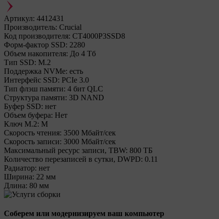
Артикул:
4412431
Производитель:
Crucial
Код производителя:
CT4000P3SSD8
Форм-фактор SSD:
2280
Объем накопителя:
До 4 Тб
Тип SSD:
М.2
Поддержка NVMe:
есть
Интерфейс SSD:
PCIe 3.0
Тип флэш памяти:
4 бит QLC
Структура памяти:
3D NAND
Буфер SSD:
нет
Объем буфера:
Нет
Ключ M.2:
M
Cкорость чтения:
3500 Мбайт/сек
Cкорость записи:
3000 Мбайт/сек
Максимальный ресурс записи, TBW:
800 ТБ
Количество перезаписей в сутки, DWPD:
0.11
Радиатор:
нет
Ширина:
22 мм
Длина:
80 мм
Соберем или модернизируем ваш компьютер