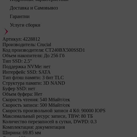
Доставка и Самовывоз
Гарантии
Услуги сборки
Артикул:
4228812
Производитель:
Crucial
Код производителя:
CT240BX500SSD1
Объем накопителя:
До 256 Гб
Тип SSD:
2.5"
Поддержка NVMe:
нет
Интерфейс SSD:
SATA
Тип флэш памяти:
3 бит TLC
Структура памяти:
3D NAND
Буфер SSD:
нет
Объем буфера:
Нет
Cкорость чтения:
540 Мбайт/сек
Cкорость записи:
500 Мбайт/сек
Скорость произвольной записи 4 Кб:
90000 IOPS
Максимальный ресурс записи, TBW:
80 ТБ
Количество перезаписей в сутки, DWPD:
0.3
Комплектация:
документация
Ширина:
69.85 мм