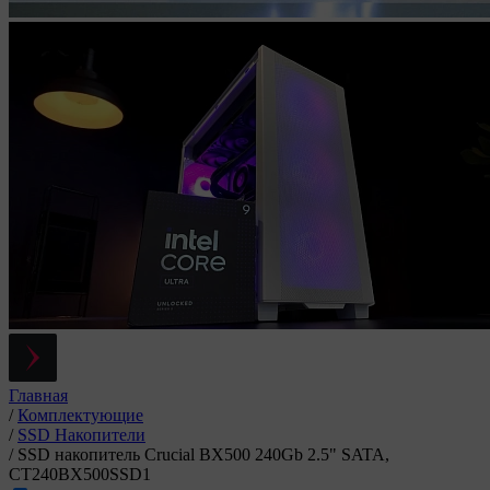
Главная
/
Комплектующие
/
SSD Накопители
/
SSD накопитель Crucial BX500 240Gb 2.5" SATA,
CT240BX500SSD1