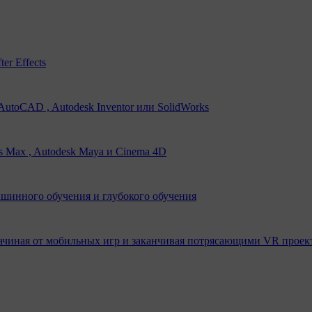
er Effects
utoCAD , Autodesk Inventor или SolidWorks
s Max , Autodesk Maya и Cinema 4D
ашинного обучения и глубокого обучения
ачиная от мобильных игр и заканчивая потрясающими VR проек