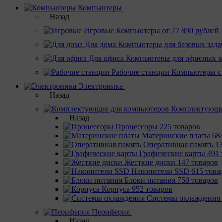
Компьютеры
Назад
Игровые
Компьютеры от 77 890 рублей
Для дома
Компьютеры для базовых зада
Для офиса
Компьютеры для офисных з
Рабочие станции
Компьютеры с
Электроника
Назад
Комплектующи
Назад
Процессоры
225 товаров
Материнcкие платы
68
Оперативная память
1
Графические карты
491 
Жесткие диски
147 товаров
Накопители SSD
615 това
Блоки питания
750 товаров
Корпуса
952 товаров
Системы охлаждения
Периферия
Назад