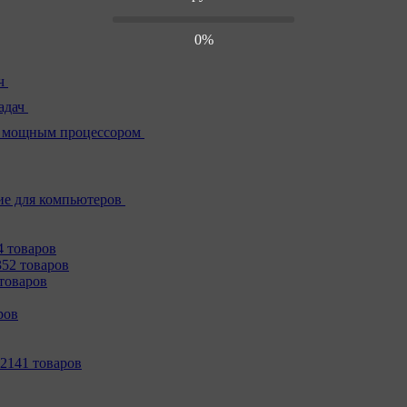
0%
ч
адач
 мощным процессором
е для компьютеров
4 товаров
352 товаров
товаров
ров
2141 товаров