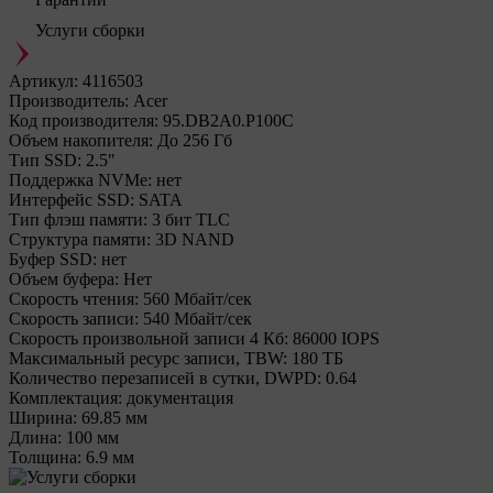
Услуги сборки
Артикул:
4116503
Производитель:
Acer
Код производителя:
95.DB2A0.P100C
Объем накопителя:
До 256 Гб
Тип SSD:
2.5"
Поддержка NVMe:
нет
Интерфейс SSD:
SATA
Тип флэш памяти:
3 бит TLC
Структура памяти:
3D NAND
Буфер SSD:
нет
Объем буфера:
Нет
Cкорость чтения:
560 Мбайт/сек
Cкорость записи:
540 Мбайт/сек
Скорость произвольной записи 4 Кб:
86000 IOPS
Максимальный ресурс записи, TBW:
180 ТБ
Количество перезаписей в сутки, DWPD:
0.64
Комплектация:
документация
Ширина:
69.85 мм
Длина:
100 мм
Толщина:
6.9 мм