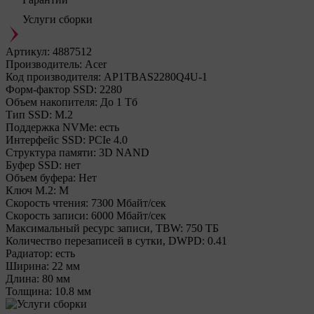
Услуги сборки
Артикул:
4887512
Производитель:
Acer
Код производителя:
AP1TBAS2280Q4U-1
Форм-фактор SSD:
2280
Объем накопителя:
До 1 Тб
Тип SSD:
М.2
Поддержка NVMe:
есть
Интерфейс SSD:
PCIe 4.0
Структура памяти:
3D NAND
Буфер SSD:
нет
Объем буфера:
Нет
Ключ M.2:
M
Cкорость чтения:
7300 Мбайт/сек
Cкорость записи:
6000 Мбайт/сек
Максимальный ресурс записи, TBW:
750 ТБ
Количество перезаписей в сутки, DWPD:
0.41
Радиатор:
есть
Ширина:
22 мм
Длина:
80 мм
Толщина:
10.8 мм