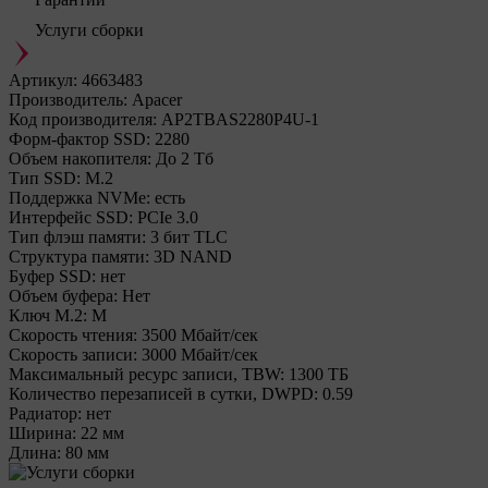
Услуги сборки
Артикул:
4663483
Производитель:
Apacer
Код производителя:
AP2TBAS2280P4U-1
Форм-фактор SSD:
2280
Объем накопителя:
До 2 Тб
Тип SSD:
М.2
Поддержка NVMe:
есть
Интерфейс SSD:
PCIe 3.0
Тип флэш памяти:
3 бит TLC
Структура памяти:
3D NAND
Буфер SSD:
нет
Объем буфера:
Нет
Ключ M.2:
M
Cкорость чтения:
3500 Мбайт/сек
Cкорость записи:
3000 Мбайт/сек
Максимальный ресурс записи, TBW:
1300 ТБ
Количество перезаписей в сутки, DWPD:
0.59
Радиатор:
нет
Ширина:
22 мм
Длина:
80 мм