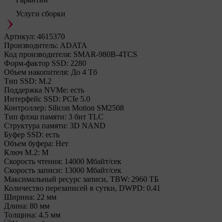
Услуги сборки
Артикул:
4615370
Производитель:
ADATA
Код производителя:
SMAR-980B-4TCS
Форм-фактор SSD:
2280
Объем накопителя:
До 4 Тб
Тип SSD:
М.2
Поддержка NVMe:
есть
Интерфейс SSD:
PCIe 5.0
Контроллер:
Silicon Motion SM2508
Тип флэш памяти:
3 бит TLC
Структура памяти:
3D NAND
Буфер SSD:
есть
Объем буфера:
Нет
Ключ M.2:
M
Cкорость чтения:
14000 Мбайт/сек
Cкорость записи:
13000 Мбайт/сек
Максимальный ресурс записи, TBW:
2960 ТБ
Количество перезаписей в сутки, DWPD:
0.41
Ширина:
22 мм
Длина:
80 мм
Толщина:
4.5 мм