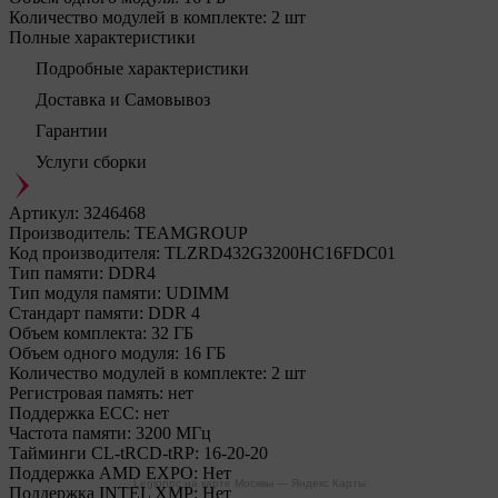
Количество модулей в комплекте:
2 шт
Полные характеристики
Подробные характеристики
Доставка и Самовывоз
Гарантии
Услуги сборки
Артикул:
3246468
Производитель:
TEAMGROUP
Код производителя:
TLZRD432G3200HC16FDC01
Тип памяти:
DDR4
Тип модуля памяти:
UDIMM
Стандарт памяти:
DDR 4
Объем комплекта:
32 ГБ
Объем одного модуля:
16 ГБ
Количество модулей в комплекте:
2 шт
Регистровая память:
нет
Поддержка ECC:
нет
Частота памяти:
3200 МГц
Тайминги CL-tRCD-tRP:
16-20-20
Поддержка AMD EXPO:
Нет
Legionpc на карте Москвы — Яндекс Карты
Поддержка INTEL XMP:
Нет