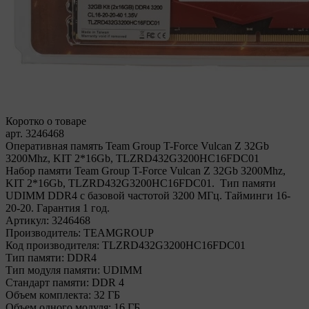
Коротко о товаре
арт. 3246468
Оперативная память Team Group T-Force Vulcan Z 32Gb
3200Mhz, KIT 2*16Gb, TLZRD432G3200HC16FDC01
Набор памяти Team Group T-Force Vulcan Z 32Gb 3200Mhz,
KIT 2*16Gb, TLZRD432G3200HC16FDC01. Тип памяти
UDIMM DDR4 с базовой частотой 3200 МГц. Тайминги 16-
20-20. Гарантия 1 год.
Артикул:
3246468
Производитель:
TEAMGROUP
Код производителя:
TLZRD432G3200HC16FDC01
Тип памяти:
DDR4
Тип модуля памяти:
UDIMM
Стандарт памяти:
DDR 4
Объем комплекта:
32 ГБ
Объем одного модуля:
16 ГБ