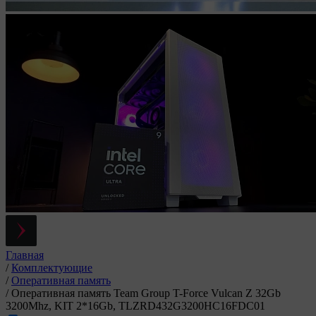
Главная
/
Комплектующие
/
Оперативная память
/
Оперативная память Team Group T-Force Vulcan Z 32Gb
3200Mhz, KIT 2*16Gb, TLZRD432G3200HC16FDC01