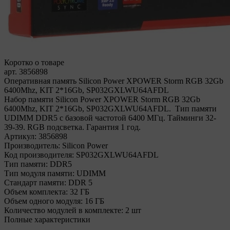
Коротко о товаре
арт. 3856898
Оперативная память Silicon Power XPOWER Storm RGB 32Gb
6400Mhz, KIT 2*16Gb, SP032GXLWU64AFDL
Набор памяти Silicon Power XPOWER Storm RGB 32Gb
6400Mhz, KIT 2*16Gb, SP032GXLWU64AFDL. Тип памяти
UDIMM DDR5 с базовой частотой 6400 МГц. Тайминги 32-
39-39. RGB подсветка. Гарантия 1 год.
Артикул:
3856898
Производитель:
Silicon Power
Код производителя:
SP032GXLWU64AFDL
Тип памяти:
DDR5
Тип модуля памяти:
UDIMM
Стандарт памяти:
DDR 5
Объем комплекта:
32 ГБ
Объем одного модуля:
16 ГБ
Количество модулей в комплекте:
2 шт
Полные характеристики