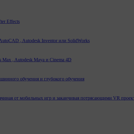
er Effects
utoCAD , Autodesk Inventor или SolidWorks
s Max , Autodesk Maya и Cinema 4D
ашинного обучения и глубокого обучения
ачиная от мобильных игр и заканчивая потрясающими VR проек