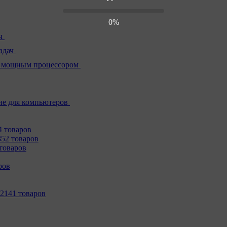
0%
ч
адач
 мощным процессором
е для компьютеров
4 товаров
352 товаров
товаров
ров
2141 товаров