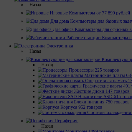
Назад
Игровые
Компьютеры от 77 890 рублей
Для дома
Компьютеры для базовых зада
Для офиса
Компьютеры для офисных з
Рабочие станции
Компьютеры с
Электроника
Назад
Комплектующи
Назад
Процессоры
225 товаров
Материнcкие платы
68
Оперативная память
1
Графические карты
491 
Жесткие диски
147 товаров
Накопители SSD
615 това
Блоки питания
750 товаров
Корпуса
952 товаров
Системы охлаждения
Периферия
Назад
Мониторы
1099 товаров