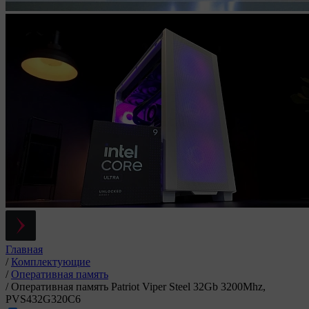
Главная
/
Комплектующие
/
Оперативная память
/
Оперативная память Patriot Viper Steel 32Gb 3200Mhz,
PVS432G320C6