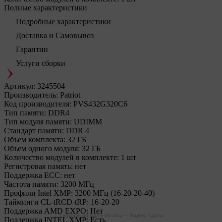
Полные характеристики
Подробные характеристики
Доставка и Самовывоз
Гарантии
Услуги сборки
Артикул:
3245504
Производитель:
Patriot
Код производителя:
PVS432G320C6
Тип памяти:
DDR4
Тип модуля памяти:
UDIMM
Стандарт памяти:
DDR 4
Объем комплекта:
32 ГБ
Объем одного модуля:
32 ГБ
Количество модулей в комплекте:
1 шт
Регистровая память:
нет
Поддержка ECC:
нет
Частота памяти:
3200 МГц
Профили Intel XMP:
3200 МГц (16-20-20-40)
Тайминги CL-tRCD-tRP:
16-20-20
Поддержка AMD EXPO:
Нет
Legionpc на карте Москвы — Яндекс Карты
Поддержка INTEL XMP:
Есть