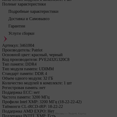
Полные характеристики
Подробные характеристики
Доставка и Самовывоз
Гарантии
Услуги сборки
Артикул:
3461004
Производитель:
Patriot
Основной цвет:
красный, черный
Код производителя:
PVE2432G320C8
Тип памяти:
DDR4
Тип модуля памяти:
UDIMM
Стандарт памяти:
DDR 4
Объем одного модуля:
32 ГБ
Количество модулей в комплекте:
1 шт
Регистровая память:
нет
Поддержка ECC:
нет
Частота памяти:
3200 МГц
Профили Intel XMP:
3200 МГц (18-22-22-42)
Тайминги CL-tRCD-tRP:
18-22-22
Поддержка AMD EXPO:
Нет
Legionpc на карте Москвы — Яндекс Карты
Поддержка INTEL XMP:
Есть