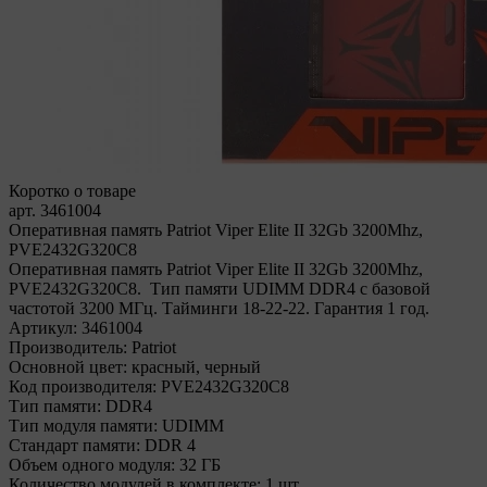
Коротко о товаре
арт. 3461004
Оперативная память Patriot Viper Elite II 32Gb 3200Mhz,
PVE2432G320C8
Оперативная память Patriot Viper Elite II 32Gb 3200Mhz,
PVE2432G320C8. Тип памяти UDIMM DDR4 с базовой
частотой 3200 МГц. Тайминги 18-22-22. Гарантия 1 год.
Артикул:
3461004
Производитель:
Patriot
Основной цвет:
красный, черный
Код производителя:
PVE2432G320C8
Тип памяти:
DDR4
Тип модуля памяти:
UDIMM
Стандарт памяти:
DDR 4
Объем одного модуля:
32 ГБ
Количество модулей в комплекте:
1 шт