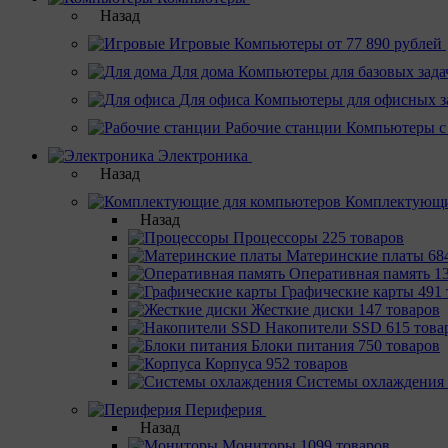
Назад
Игровые
Компьютеры от 77 890 рублей
Для дома
Компьютеры для базовых зада
Для офиса
Компьютеры для офисных з
Рабочие станции
Компьютеры с
Электроника
Назад
Комплектующи
Назад
Процессоры
225 товаров
Материнcкие платы
68
Оперативная память
1
Графические карты
491 
Жесткие диски
147 товаров
Накопители SSD
615 това
Блоки питания
750 товаров
Корпуса
952 товаров
Системы охлаждения
Периферия
Назад
Мониторы
1099 товаров