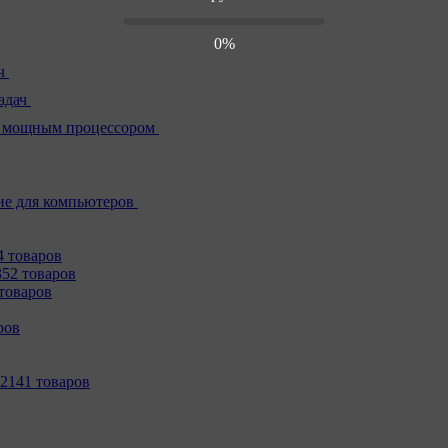
0%
ч
адач
 мощным процессором
е для компьютеров
4 товаров
352 товаров
товаров
ров
2141 товаров