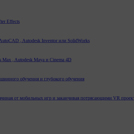
er Effects
utoCAD , Autodesk Inventor или SolidWorks
s Max , Autodesk Maya и Cinema 4D
ашинного обучения и глубокого обучения
ачиная от мобильных игр и заканчивая потрясающими VR проек