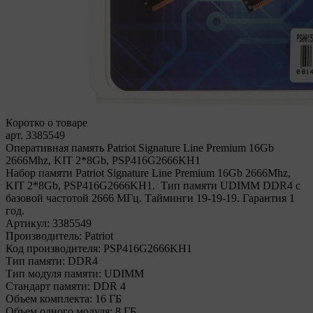
Коротко о товаре
арт. 3385549
Оперативная память Patriot Signature Line Premium 16Gb
2666Mhz, KIT 2*8Gb, PSP416G2666KH1
Набор памяти Patriot Signature Line Premium 16Gb 2666Mhz,
KIT 2*8Gb, PSP416G2666KH1. Тип памяти UDIMM DDR4 с
базовой частотой 2666 МГц. Тайминги 19-19-19. Гарантия 1
год.
Артикул:
3385549
Производитель:
Patriot
Код производителя:
PSP416G2666KH1
Тип памяти:
DDR4
Тип модуля памяти:
UDIMM
Стандарт памяти:
DDR 4
Объем комплекта:
16 ГБ
Объем одного модуля:
8 ГБ