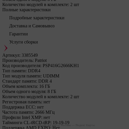
Количество модулей в комплекте:
2 шт
Полные характеристики
Подробные характеристики
Доставка и Самовывоз
Гарантии
Услуги сборки
Артикул:
3385549
Производитель:
Patriot
Код производителя:
PSP416G2666KH1
Тип памяти:
DDR4
Тип модуля памяти:
UDIMM
Стандарт памяти:
DDR 4
Объем комплекта:
16 ГБ
Объем одного модуля:
8 ГБ
Количество модулей в комплекте:
2 шт
Регистровая память:
нет
Поддержка ECC:
нет
Частота памяти:
2666 МГц
Профили Intel XMP:
нет
Тайминги CL-tRCD-tRP:
19-19-19
Legionpc на карте Москвы — Яндекс Карты
Поддержка AMD EXPO:
Нет