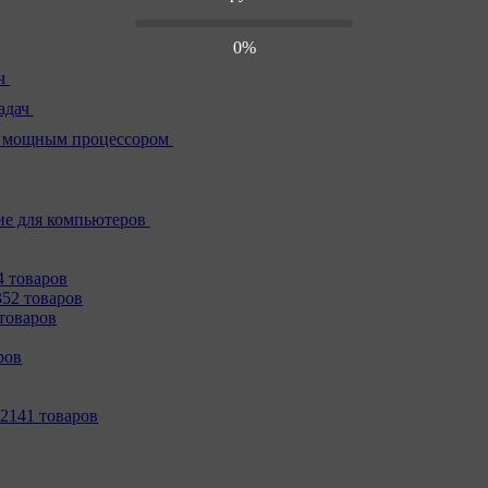
0%
ч
адач
 мощным процессором
е для компьютеров
4 товаров
352 товаров
товаров
ров
2141 товаров