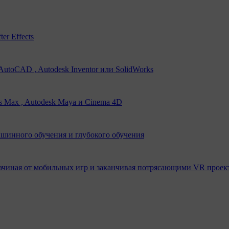
er Effects
utoCAD , Autodesk Inventor или SolidWorks
s Max , Autodesk Maya и Cinema 4D
ашинного обучения и глубокого обучения
ачиная от мобильных игр и заканчивая потрясающими VR проек