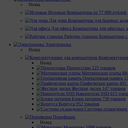
Назад
Игровые
Компьютеры от 77 890 рублей
Для дома
Компьютеры для базовых зада
Для офиса
Компьютеры для офисных з
Рабочие станции
Компьютеры с
Электроника
Назад
Комплектующи
Назад
Процессоры
225 товаров
Материнcкие платы
68
Оперативная память
1
Графические карты
491 
Жесткие диски
147 товаров
Накопители SSD
615 това
Блоки питания
750 товаров
Корпуса
952 товаров
Системы охлаждения
Периферия
Назад
Мониторы
1099 товаров