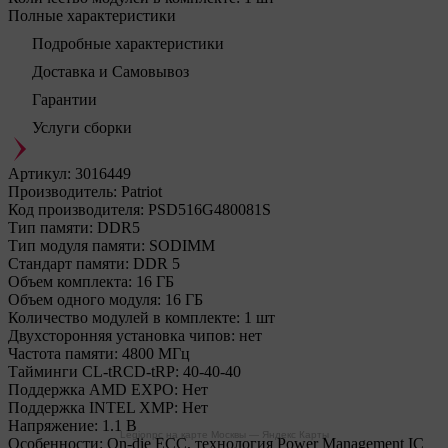
Полные характеристики
Подробные характеристики
Доставка и Самовывоз
Гарантии
Услуги сборки
Артикул:
3016449
Производитель:
Patriot
Код производителя:
PSD516G480081S
Тип памяти:
DDR5
Тип модуля памяти:
SODIMM
Стандарт памяти:
DDR 5
Объем комплекта:
16 ГБ
Объем одного модуля:
16 ГБ
Количество модулей в комплекте:
1 шт
Двухсторонняя установка чипов:
нет
Частота памяти:
4800 МГц
Тайминги CL-tRCD-tRP:
40-40-40
Поддержка AMD EXPO:
Нет
Поддержка INTEL XMP:
Нет
Напряжение:
1.1 В
Legionpc на карте Москвы — Яндекс Карты
Особенности:
On-die ECC, технология Power Management IC