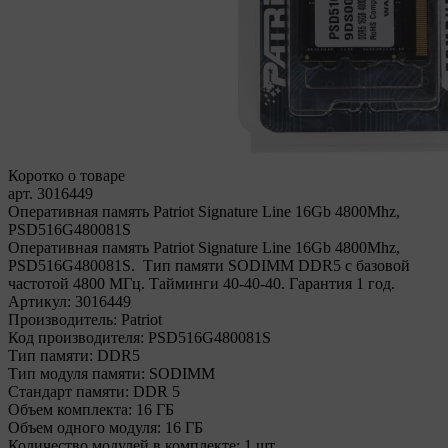
Коротко о товаре
арт. 3016449
Оперативная память Patriot Signature Line 16Gb 4800Mhz,
PSD516G480081S
Оперативная память Patriot Signature Line 16Gb 4800Mhz,
PSD516G480081S. Тип памяти SODIMM DDR5 с базовой
частотой 4800 МГц. Тайминги 40-40-40. Гарантия 1 год.
Артикул:
3016449
Производитель:
Patriot
Код производителя:
PSD516G480081S
Тип памяти:
DDR5
Тип модуля памяти:
SODIMM
Стандарт памяти:
DDR 5
Объем комплекта:
16 ГБ
Объем одного модуля:
16 ГБ
Количество модулей в комплекте:
1 шт