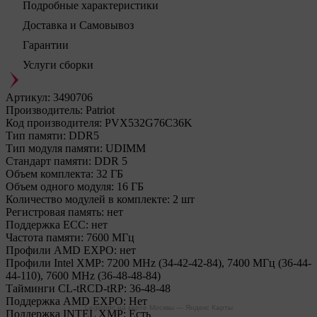
Подробные характеристики
Доставка и Самовывоз
Гарантии
Услуги сборки
Артикул:
3490706
Производитель:
Patriot
Код производителя:
PVX532G76C36K
Тип памяти:
DDR5
Тип модуля памяти:
UDIMM
Стандарт памяти:
DDR 5
Объем комплекта:
32 ГБ
Объем одного модуля:
16 ГБ
Количество модулей в комплекте:
2 шт
Регистровая память:
нет
Поддержка ECC:
нет
Частота памяти:
7600 МГц
Профили AMD EXPO:
нет
Профили Intel XMP:
7200 MHz (34-42-42-84), 7400 МГц (36-44-
44-110), 7600 MHz (36-48-48-84)
Тайминги CL-tRCD-tRP:
36-48-48
Поддержка AMD EXPO:
Нет
Legionpc на карте Москвы — Яндекс Карты
Поддержка INTEL XMP:
Есть