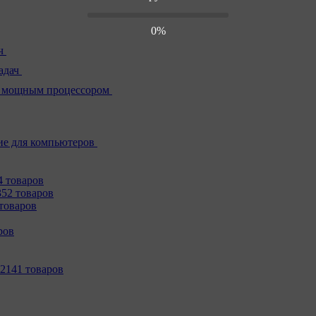
0%
ч
адач
 мощным процессором
е для компьютеров
4 товаров
352 товаров
товаров
ров
2141 товаров