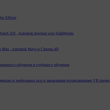
er Effects
utoCAD , Autodesk Inventor или SolidWorks
s Max , Autodesk Maya и Cinema 4D
ашинного обучения и глубокого обучения
ачиная от мобильных игр и заканчивая потрясающими VR проек