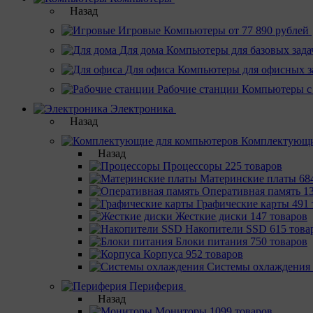
Назад
Игровые
Компьютеры от 77 890 рублей
Для дома
Компьютеры для базовых зада
Для офиса
Компьютеры для офисных з
Рабочие станции
Компьютеры с
Электроника
Назад
Комплектующи
Назад
Процессоры
225 товаров
Материнcкие платы
68
Оперативная память
1
Графические карты
491 
Жесткие диски
147 товаров
Накопители SSD
615 това
Блоки питания
750 товаров
Корпуса
952 товаров
Системы охлаждения
Периферия
Назад
Мониторы
1099 товаров