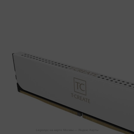
Legionpc на карте Москвы — Яндекс Карты