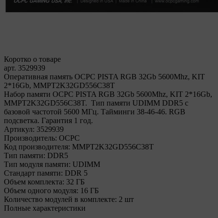
Коротко о товаре
арт. 3529939
Оперативная память OCPC PISTA RGB 32Gb 5600Mhz, KIT
2*16Gb, MMPT2K32GD556C38T
Набор памяти OCPC PISTA RGB 32Gb 5600Mhz, KIT 2*16Gb,
MMPT2K32GD556C38T. Тип памяти UDIMM DDR5 с
базовой частотой 5600 МГц. Тайминги 38-46-46. RGB
подсветка. Гарантия 1 год.
Артикул:
3529939
Производитель:
OCPC
Код производителя:
MMPT2K32GD556C38T
Тип памяти:
DDR5
Тип модуля памяти:
UDIMM
Стандарт памяти:
DDR 5
Объем комплекта:
32 ГБ
Объем одного модуля:
16 ГБ
Количество модулей в комплекте:
2 шт
Полные характеристики