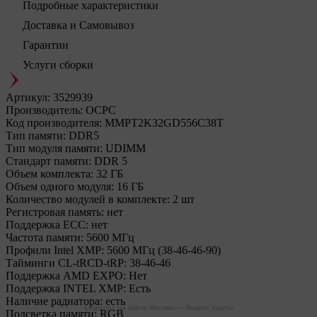
Подробные характеристики
Доставка и Самовывоз
Гарантии
Услуги сборки
Артикул:
3529939
Производитель:
OCPC
Код производителя:
MMPT2K32GD556C38T
Тип памяти:
DDR5
Тип модуля памяти:
UDIMM
Стандарт памяти:
DDR 5
Объем комплекта:
32 ГБ
Объем одного модуля:
16 ГБ
Количество модулей в комплекте:
2 шт
Регистровая память:
нет
Поддержка ECC:
нет
Частота памяти:
5600 МГц
Профили Intel XMP:
5600 МГц (38-46-46-90)
Тайминги CL-tRCD-tRP:
38-46-46
Поддержка AMD EXPO:
Нет
Поддержка INTEL XMP:
Есть
Наличие радиатора:
есть
Legionpc на карте Москвы — Яндекс Карты
Подсветка памяти:
RGB