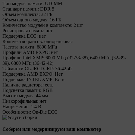
Тип модуля памяти:
UDIMM
Стандарт памяти:
DDR 5
Объем комплекта:
32 ГБ
Объем одного модуля:
16 ГБ
Количество модулей в комплекте:
2 шт
Регистровая память:
нет
Поддержка ECC:
нет
Количество рангов:
одноранговая
Частота памяти:
6800 МГц
Профили AMD EXPO:
нет
Профили Intel XMP:
6000 МГц (32-38-38), 6400 МГц (32-39-
39), 6800 МГц (36-42-42)
Тайминги CL-tRCD-tRP:
36-42-42
Поддержка AMD EXPO:
Нет
Поддержка INTEL XMP:
Есть
Наличие радиатора:
есть
Подсветка памяти:
RGB
Высота модуля:
44 мм
Низкорофильная:
нет
Напряжение:
1.4 В
Особенности:
On-Die ECC
Соберем или модернизируем ваш компьютер