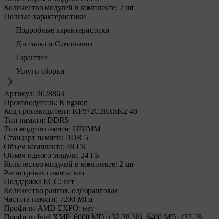
Количество модулей в комплекте:
2 шт
Полные характеристики
Подробные характеристики
Доставка и Самовывоз
Гарантии
Услуги сборки
Артикул:
3028863
Производитель:
Kingston
Код производителя:
KF572C38RSK2-48
Тип памяти:
DDR5
Тип модуля памяти:
UDIMM
Стандарт памяти:
DDR 5
Объем комплекта:
48 ГБ
Объем одного модуля:
24 ГБ
Количество модулей в комплекте:
2 шт
Регистровая память:
нет
Поддержка ECC:
нет
Количество рангов:
одноранговая
Частота памяти:
7200 МГц
Профили AMD EXPO:
нет
Legionpc на карте Москвы — Яндекс Карты
Профили Intel XMP:
6000 МГц (32-38-38), 6400 МГц (32-39-