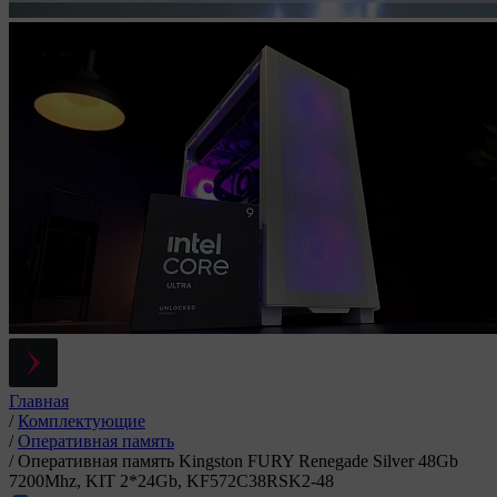
Главная
/
Комплектующие
/
Оперативная память
/
Оперативная память Kingston FURY Renegade Silver 48Gb
7200Mhz, KIT 2*24Gb, KF572C38RSK2-48