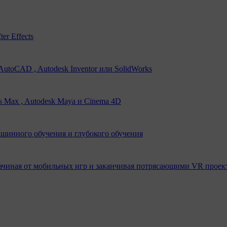
er Effects
utoCAD , Autodesk Inventor или SolidWorks
s Max , Autodesk Maya и Cinema 4D
ашинного обучения и глубокого обучения
ачиная от мобильных игр и заканчивая потрясающими VR проек