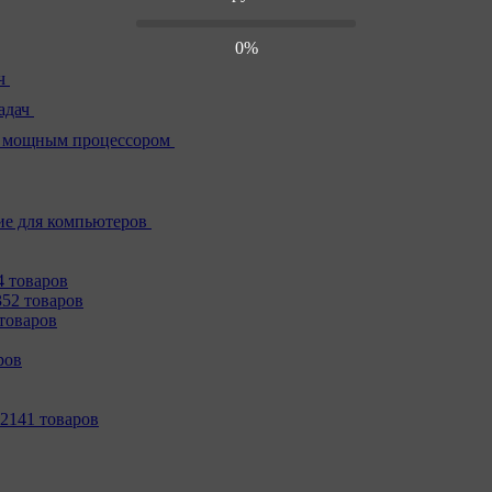
0%
ч
адач
 мощным процессором
е для компьютеров
4 товаров
352 товаров
товаров
ров
2141 товаров