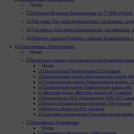
Назад
Игровые
Компьютеры от 77 890 рублей
Для дома
Компьютеры для базовых зада
Для офиса
Компьютеры для офисных з
Рабочие станции
Компьютеры с
Электроника
Назад
Комплектующи
Назад
Процессоры
225 товаров
Материнcкие платы
68
Оперативная память
1
Графические карты
491 
Жесткие диски
147 товаров
Накопители SSD
615 това
Блоки питания
750 товаров
Корпуса
952 товаров
Системы охлаждения
Периферия
Назад
Мониторы
1099 товаров