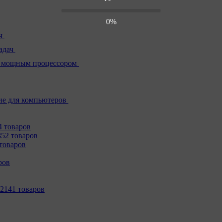
0%
ч
адач
 мощным процессором
е для компьютеров
4 товаров
352 товаров
товаров
ров
2141 товаров