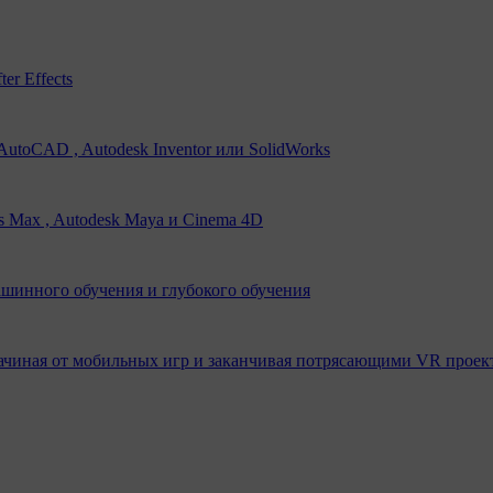
er Effects
utoCAD , Autodesk Inventor или SolidWorks
s Max , Autodesk Maya и Cinema 4D
ашинного обучения и глубокого обучения
ачиная от мобильных игр и заканчивая потрясающими VR проек