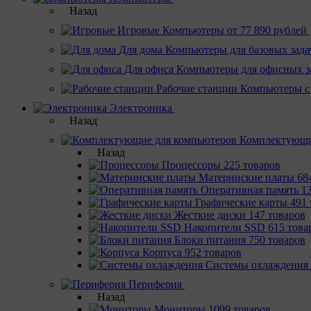
Назад
Игровые
Компьютеры от 77 890 рублей
Для дома
Компьютеры для базовых зада
Для офиса
Компьютеры для офисных з
Рабочие станции
Компьютеры с
Электроника
Назад
Комплектующи
Назад
Процессоры
225 товаров
Материнcкие платы
68
Оперативная память
1
Графические карты
491 
Жесткие диски
147 товаров
Накопители SSD
615 това
Блоки питания
750 товаров
Корпуса
952 товаров
Системы охлаждения
Периферия
Назад
Мониторы
1099 товаров