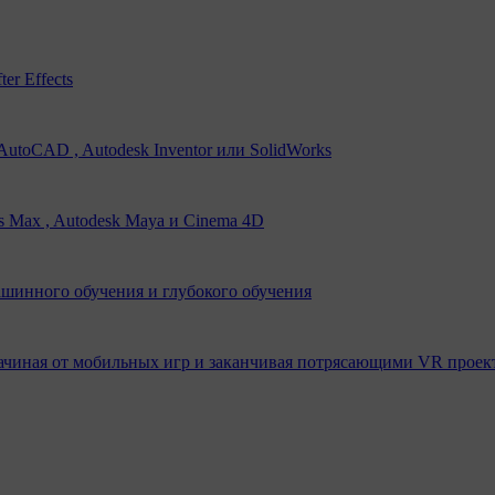
er Effects
utoCAD , Autodesk Inventor или SolidWorks
s Max , Autodesk Maya и Cinema 4D
ашинного обучения и глубокого обучения
ачиная от мобильных игр и заканчивая потрясающими VR проек