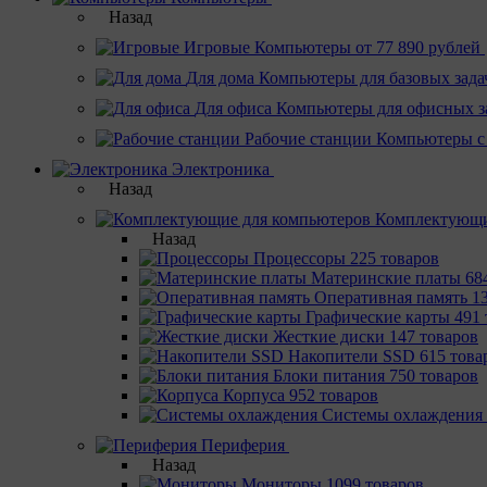
Назад
Игровые
Компьютеры от 77 890 рублей
Для дома
Компьютеры для базовых зада
Для офиса
Компьютеры для офисных з
Рабочие станции
Компьютеры с
Электроника
Назад
Комплектующи
Назад
Процессоры
225 товаров
Материнcкие платы
68
Оперативная память
1
Графические карты
491 
Жесткие диски
147 товаров
Накопители SSD
615 това
Блоки питания
750 товаров
Корпуса
952 товаров
Системы охлаждения
Периферия
Назад
Мониторы
1099 товаров