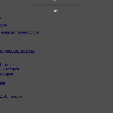
0%
ч
адач
 мощным процессором
е для компьютеров
4 товаров
352 товаров
товаров
ров
2141 товаров