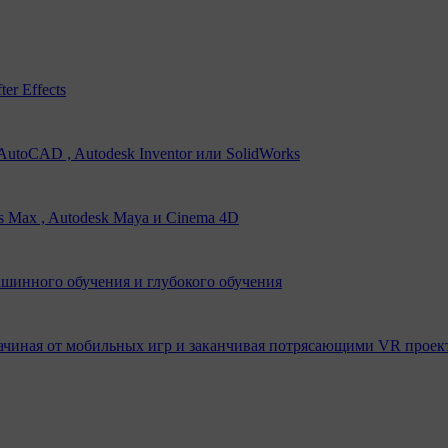
er Effects
utoCAD , Autodesk Inventor или SolidWorks
s Max , Autodesk Maya и Cinema 4D
ашинного обучения и глубокого обучения
ачиная от мобильных игр и заканчивая потрясающими VR проек