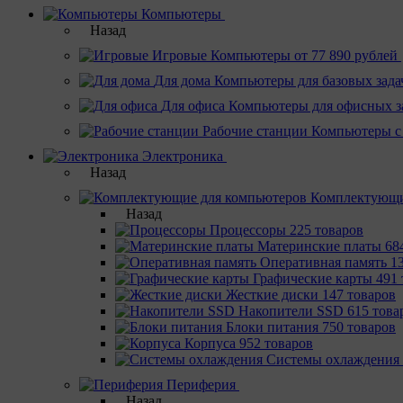
Компьютеры
Назад
Игровые
Компьютеры от 77 890 рублей
Для дома
Компьютеры для базовых зада
Для офиса
Компьютеры для офисных з
Рабочие станции
Компьютеры с
Электроника
Назад
Комплектующи
Назад
Процессоры
225 товаров
Материнcкие платы
68
Оперативная память
1
Графические карты
491 
Жесткие диски
147 товаров
Накопители SSD
615 това
Блоки питания
750 товаров
Корпуса
952 товаров
Системы охлаждения
Периферия
Назад