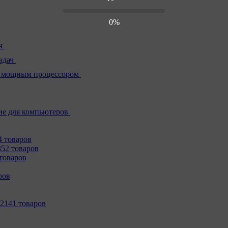
0%
ч
адач
 мощным процессором
е для компьютеров
4 товаров
352 товаров
товаров
ров
2141 товаров