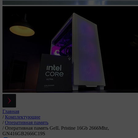
Главная
/
Комплектующие
/
Оперативная память
/
Оперативная память GeIL Pristine 16Gb 2666Mhz,
GN416GB2666C19S