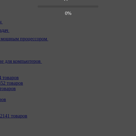
0%
ч
адач
 мощным процессором
е для компьютеров
4 товаров
352 товаров
товаров
ров
2141 товаров