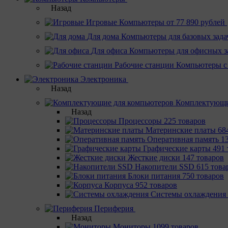
Назад
Игровые
Компьютеры от 77 890 рублей
Для дома
Компьютеры для базовых зада
Для офиса
Компьютеры для офисных з
Рабочие станции
Компьютеры с
Электроника
Назад
Комплектующи
Назад
Процессоры
225 товаров
Материнcкие платы
68
Оперативная память
1
Графические карты
491 
Жесткие диски
147 товаров
Накопители SSD
615 това
Блоки питания
750 товаров
Корпуса
952 товаров
Системы охлаждения
Периферия
Назад
Мониторы
1099 товаров