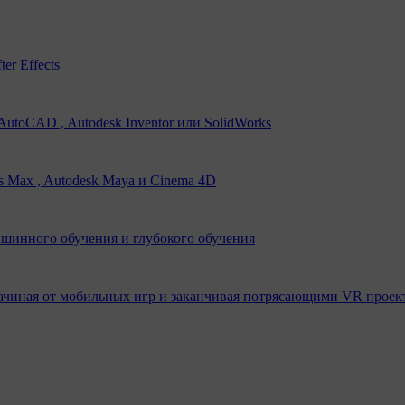
er Effects
utoCAD , Autodesk Inventor или SolidWorks
s Max , Autodesk Maya и Cinema 4D
ашинного обучения и глубокого обучения
ачиная от мобильных игр и заканчивая потрясающими VR проек