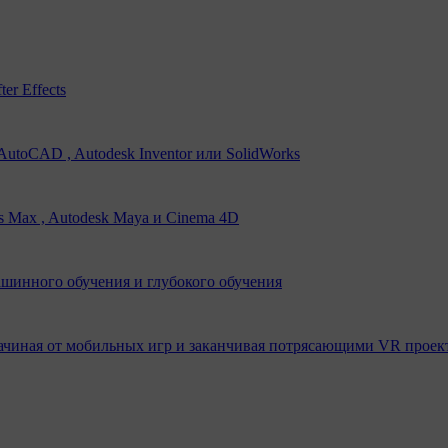
er Effects
utoCAD , Autodesk Inventor или SolidWorks
s Max , Autodesk Maya и Cinema 4D
ашинного обучения и глубокого обучения
ачиная от мобильных игр и заканчивая потрясающими VR проек