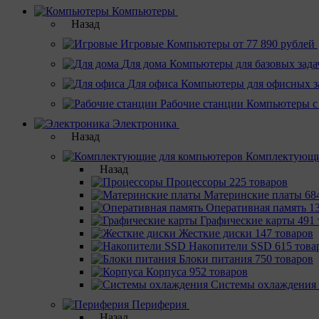
Компьютеры
Назад
Игровые
Компьютеры от 77 890 рублей
Для дома
Компьютеры для базовых зада
Для офиса
Компьютеры для офисных з
Рабочие станции
Компьютеры с
Электроника
Назад
Комплектующи
Назад
Процессоры
225 товаров
Материнcкие платы
68
Оперативная память
1
Графические карты
491 
Жесткие диски
147 товаров
Накопители SSD
615 това
Блоки питания
750 товаров
Корпуса
952 товаров
Системы охлаждения
Периферия
Назад