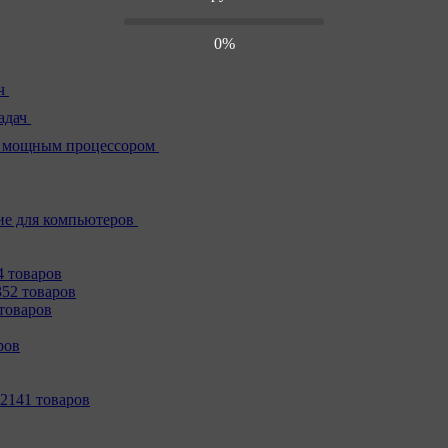
0%
ч
адач
 мощным процессором
е для компьютеров
4 товаров
352 товаров
товаров
ров
2141 товаров