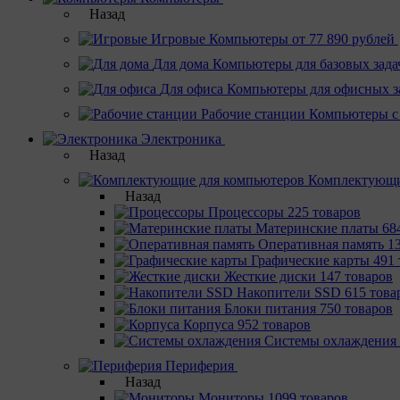
Назад
Игровые
Компьютеры от 77 890 рублей
Для дома
Компьютеры для базовых зада
Для офиса
Компьютеры для офисных з
Рабочие станции
Компьютеры с
Электроника
Назад
Комплектующи
Назад
Процессоры
225 товаров
Материнcкие платы
68
Оперативная память
1
Графические карты
491 
Жесткие диски
147 товаров
Накопители SSD
615 това
Блоки питания
750 товаров
Корпуса
952 товаров
Системы охлаждения
Периферия
Назад
Мониторы
1099 товаров