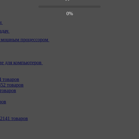
0%
ч
адач
 мощным процессором
е для компьютеров
4 товаров
352 товаров
товаров
ров
2141 товаров