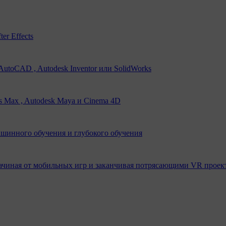
er Effects
utoCAD , Autodesk Inventor или SolidWorks
s Max , Autodesk Maya и Cinema 4D
ашинного обучения и глубокого обучения
ачиная от мобильных игр и заканчивая потрясающими VR проек