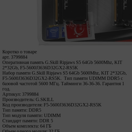
Коротко о товаре
арт. 3799884
Оперативная память G.Skill Ripjaws S5 64Gb 5600Mhz, KIT
2*32Gb, F5-5600J3636D32GX2-RS5K
Набор памяти G.Skill Ripjaws S5 64Gb 5600Mhz, KIT 2*32Gb,
F5-5600J3636D32GX2-RS5K. Тип памяти UDIMM DDR5 с
базовой частотой 5600 МГц. Тайминги 36-36-36. Гарантия 1
год.
Артикул:
3799884
Производитель:
G.SKILL
Код производителя:
F5-5600J3636D32GX2-RS5K
Тип памяти:
DDR5
Тип модуля памяти:
UDIMM
Стандарт памяти:
DDR 5
Объем комплекта:
64 ГБ
Объем одного модуля:
32 ГБ