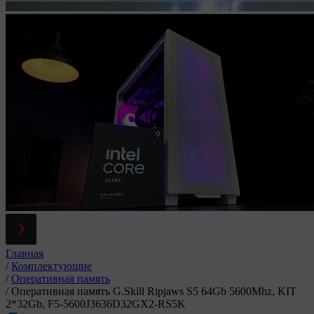
Главная
/
Комплектующие
/
Оперативная память
/
Оперативная память G.Skill Ripjaws S5 64Gb 5600Mhz, KIT
2*32Gb, F5-5600J3636D32GX2-RS5K