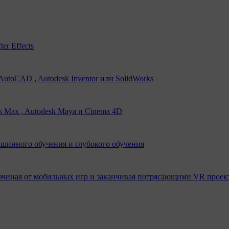
er Effects
utoCAD , Autodesk Inventor или SolidWorks
s Max , Autodesk Maya и Cinema 4D
ашинного обучения и глубокого обучения
ачиная от мобильных игр и заканчивая потрясающими VR проек