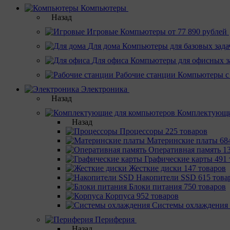
Компьютеры
Назад
Игровые
Компьютеры от 77 890 рублей
Для дома
Компьютеры для базовых зада
Для офиса
Компьютеры для офисных з
Рабочие станции
Компьютеры с
Электроника
Назад
Комплектующи
Назад
Процессоры
225 товаров
Материнcкие платы
68
Оперативная память
1
Графические карты
491 
Жесткие диски
147 товаров
Накопители SSD
615 това
Блоки питания
750 товаров
Корпуса
952 товаров
Системы охлаждения
Периферия
Назад