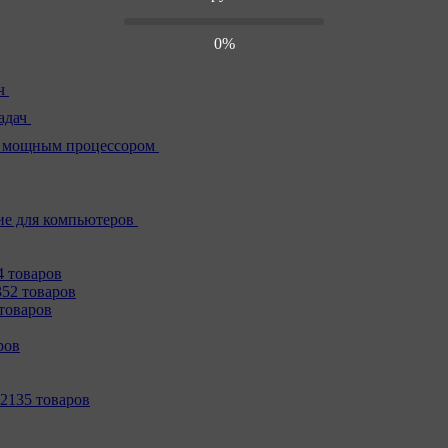
0%
ч
адач
 мощным процессором
е для компьютеров
4 товаров
352 товаров
товаров
ров
2135 товаров