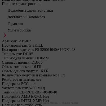
Полные характеристики
Подробные характеристики
Доставка и Самовывоз
Гарантии
Услуги сборки
Артикул:
3419407
Производитель:
G.SKILL
Код производителя:
F5-5200J4040A16GX1-IS
Тип памяти:
DDR5
Тип модуля памяти:
UDIMM
Стандарт памяти:
DDR 5
Объем комплекта:
16 ГБ
Объем одного модуля:
16 ГБ
Количество модулей в комплекте:
1 шт
Регистровая память:
нет
Поддержка ECC:
нет
Частота памяти:
5200 МГц
Тайминги CL-tRCD-tRP:
40-40-40
Поддержка AMD EXPO:
Нет
Поддержка INTEL XMP:
Нет
Legionpc на карте Москвы — Яндекс Карты
Наличие радиатора:
есть