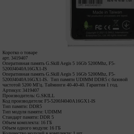
Коротко о товаре
арт. 3419407
Оперативная память G.Skill Aegis 5 16Gb 5200Mhz, F5-
5200J4040A16GX1-IS
Оперативная память G.Skill Aegis 5 16Gb 5200Mhz, F5-
5200J4040A16GX1-IS. Тип памяти UDIMM DDR5 с базовой
частотой 5200 МГц. Тайминги 40-40-40. Гарантия 1 год.
Артикул:
3419407
Производитель:
G.SKILL
Код производителя:
F5-5200J4040A16GX1-IS
Тип памяти:
DDR5
Тип модуля памяти:
UDIMM
Стандарт памяти:
DDR 5
Объем комплекта:
16 ГБ
Объем одного модуля:
16 ГБ
Количество модулей в комплекте:
1 шт