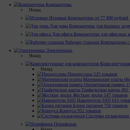
Компьютеры
Назад
Игровые
Компьютеры от 77 890 рублей
Для дома
Компьютеры для базовых зада
Для офиса
Компьютеры для офисных з
Рабочие станции
Компьютеры с
Электроника
Назад
Комплектующи
Назад
Процессоры
225 товаров
Материнcкие платы
68
Оперативная память
1
Графические карты
491 
Жесткие диски
147 товаров
Накопители SSD
615 това
Блоки питания
750 товаров
Корпуса
952 товаров
Системы охлаждения
Периферия
Назад