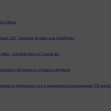
er Effects
utoCAD , Autodesk Inventor или SolidWorks
s Max , Autodesk Maya и Cinema 4D
ашинного обучения и глубокого обучения
ачиная от мобильных игр и заканчивая потрясающими VR проек