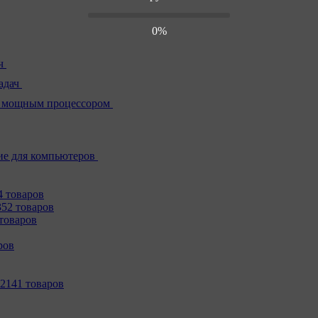
0%
ч
адач
 мощным процессором
е для компьютеров
4 товаров
352 товаров
товаров
ров
2141 товаров