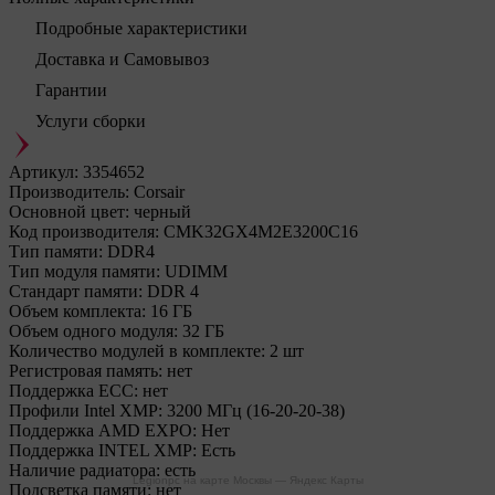
Подробные характеристики
Доставка и Самовывоз
Гарантии
Услуги сборки
Артикул:
3354652
Производитель:
Corsair
Основной цвет:
черный
Код производителя:
CMK32GX4M2E3200C16
Тип памяти:
DDR4
Тип модуля памяти:
UDIMM
Стандарт памяти:
DDR 4
Объем комплекта:
16 ГБ
Объем одного модуля:
32 ГБ
Количество модулей в комплекте:
2 шт
Регистровая память:
нет
Поддержка ECC:
нет
Профили Intel XMP:
3200 МГц (16-20-20-38)
Поддержка AMD EXPO:
Нет
Поддержка INTEL XMP:
Есть
Наличие радиатора:
есть
Legionpc на карте Москвы — Яндекс Карты
Подсветка памяти:
нет