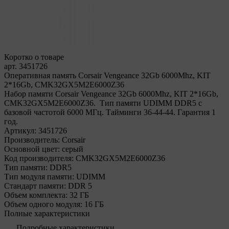
Коротко о товаре
арт. 3451726
Оперативная память Corsair Vengeance 32Gb 6000Mhz, KIT
2*16Gb, CMK32GX5M2E6000Z36
Набор памяти Corsair Vengeance 32Gb 6000Mhz, KIT 2*16Gb,
CMK32GX5M2E6000Z36. Тип памяти UDIMM DDR5 с
базовой частотой 6000 МГц. Тайминги 36-44-44. Гарантия 1
год.
Артикул:
3451726
Производитель:
Corsair
Основной цвет:
серый
Код производителя:
CMK32GX5M2E6000Z36
Тип памяти:
DDR5
Тип модуля памяти:
UDIMM
Стандарт памяти:
DDR 5
Объем комплекта:
32 ГБ
Объем одного модуля:
16 ГБ
Полные характеристики
Подробные характеристики