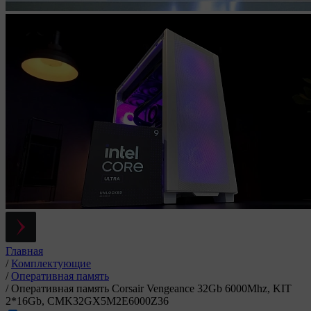
Главная
/
Комплектующие
/
Оперативная память
/
Оперативная память Corsair Vengeance 32Gb 6000Mhz, KIT
2*16Gb, CMK32GX5M2E6000Z36