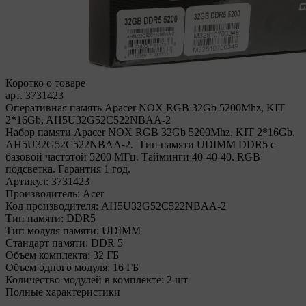
Коротко о товаре
арт. 3731423
Оперативная память Apacer NOX RGB 32Gb 5200Mhz, KIT
2*16Gb, AH5U32G52C522NBAA-2
Набор памяти Apacer NOX RGB 32Gb 5200Mhz, KIT 2*16Gb,
AH5U32G52C522NBAA-2. Тип памяти UDIMM DDR5 с
базовой частотой 5200 МГц. Тайминги 40-40-40. RGB
подсветка. Гарантия 1 год.
Артикул:
3731423
Производитель:
Acer
Код производителя:
AH5U32G52C522NBAA-2
Тип памяти:
DDR5
Тип модуля памяти:
UDIMM
Стандарт памяти:
DDR 5
Объем комплекта:
32 ГБ
Объем одного модуля:
16 ГБ
Количество модулей в комплекте:
2 шт
Полные характеристики