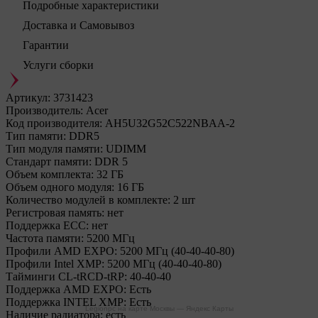
Подробные характеристики
Доставка и Самовывоз
Гарантии
Услуги сборки
Артикул:
3731423
Производитель:
Acer
Код производителя:
AH5U32G52C522NBAA-2
Тип памяти:
DDR5
Тип модуля памяти:
UDIMM
Стандарт памяти:
DDR 5
Объем комплекта:
32 ГБ
Объем одного модуля:
16 ГБ
Количество модулей в комплекте:
2 шт
Регистровая память:
нет
Поддержка ECC:
нет
Частота памяти:
5200 МГц
Профили AMD EXPO:
5200 МГц (40-40-40-80)
Профили Intel XMP:
5200 МГц (40-40-40-80)
Тайминги CL-tRCD-tRP:
40-40-40
Поддержка AMD EXPO:
Есть
Поддержка INTEL XMP:
Есть
Legionpc на карте Москвы — Яндекс Карты
Наличие радиатора:
есть