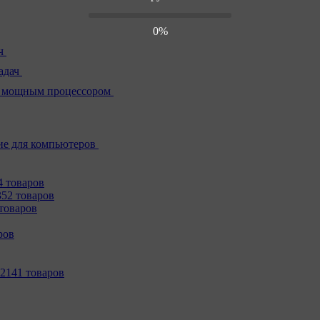
0%
ч
адач
 мощным процессором
е для компьютеров
4 товаров
352 товаров
товаров
ров
2141 товаров