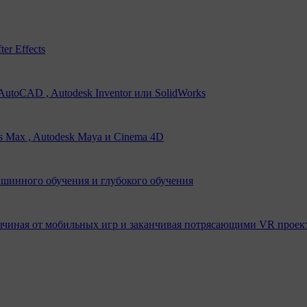
er Effects
utoCAD , Autodesk Inventor или SolidWorks
s Max , Autodesk Maya и Cinema 4D
ашинного обучения и глубокого обучения
ачиная от мобильных игр и заканчивая потрясающими VR проек