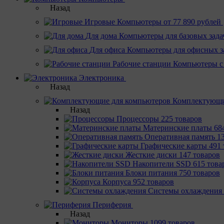
Назад
Игровые
Компьютеры от 77 890 рублей
Для дома
Компьютеры для базовых зада
Для офиса
Компьютеры для офисных з
Рабочие станции
Компьютеры с
Электроника
Назад
Комплектующи
Назад
Процессоры
225 товаров
Материнcкие платы
68
Оперативная память
1
Графические карты
491 
Жесткие диски
147 товаров
Накопители SSD
615 това
Блоки питания
750 товаров
Корпуса
952 товаров
Системы охлаждения
Периферия
Назад
Мониторы
1099 товаров