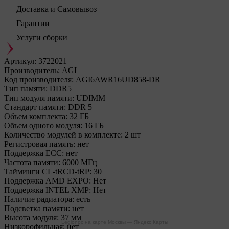
Доставка и Самовывоз
Гарантии
Услуги сборки
Артикул:
3722021
Производитель:
AGI
Код производителя:
AGI6AWR16UD858-DR
Тип памяти:
DDR5
Тип модуля памяти:
UDIMM
Стандарт памяти:
DDR 5
Объем комплекта:
32 ГБ
Объем одного модуля:
16 ГБ
Количество модулей в комплекте:
2 шт
Регистровая память:
нет
Поддержка ECC:
нет
Частота памяти:
6000 МГц
Тайминги CL-tRCD-tRP:
30
Поддержка AMD EXPO:
Нет
Поддержка INTEL XMP:
Нет
Наличие радиатора:
есть
Подсветка памяти:
нет
Высота модуля:
37 мм
Legionpc на карте Москвы — Яндекс Карты
Низкорофильная:
нет