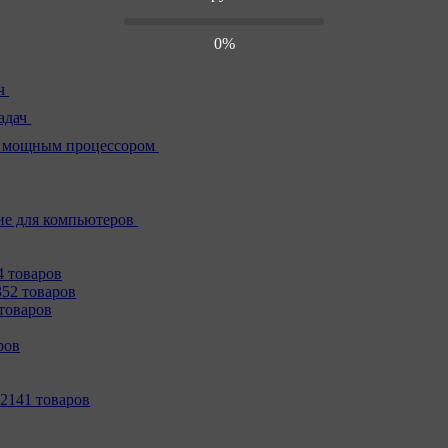
0%
ч
адач
 мощным процессором
е для компьютеров
4 товаров
352 товаров
товаров
ров
2141 товаров