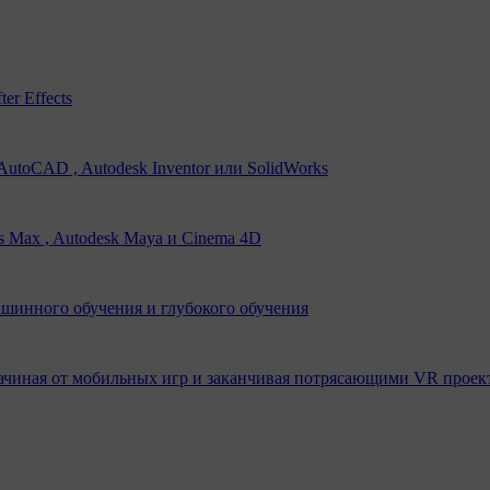
er Effects
utoCAD , Autodesk Inventor или SolidWorks
s Max , Autodesk Maya и Cinema 4D
ашинного обучения и глубокого обучения
ачиная от мобильных игр и заканчивая потрясающими VR проек