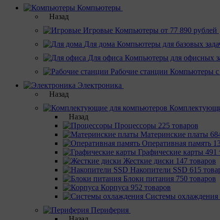
Компьютеры
Назад
Игровые
Компьютеры от 77 890 рублей
Для дома
Компьютеры для базовых зада
Для офиса
Компьютеры для офисных з
Рабочие станции
Компьютеры с
Электроника
Назад
Комплектующи
Назад
Процессоры
225 товаров
Материнcкие платы
68
Оперативная память
1
Графические карты
491 
Жесткие диски
147 товаров
Накопители SSD
615 това
Блоки питания
750 товаров
Корпуса
952 товаров
Системы охлаждения
Периферия
Назад