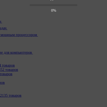
0%
ч
адач
 мощным процессором
е для компьютеров
4 товаров
352 товаров
товаров
ров
2135 товаров