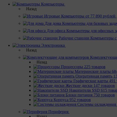
Компьютеры
Назад
Игровые
Компьютеры от 77 890 рублей
Для дома
Компьютеры для базовых зада
Для офиса
Компьютеры для офисных з
Рабочие станции
Компьютеры с
Электроника
Назад
Комплектующи
Назад
Процессоры
225 товаров
Материнcкие платы
68
Оперативная память
1
Графические карты
491 
Жесткие диски
147 товаров
Накопители SSD
615 това
Блоки питания
750 товаров
Корпуса
952 товаров
Системы охлаждения
Периферия
Назад