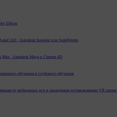
er Effects
utoCAD , Autodesk Inventor или SolidWorks
s Max , Autodesk Maya и Cinema 4D
ашинного обучения и глубокого обучения
ачиная от мобильных игр и заканчивая потрясающими VR проек