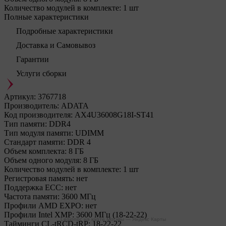
Количество модулей в комплекте:
1 шт
Полные характеристики
Подробные характеристики
Доставка и Самовывоз
Гарантии
Услуги сборки
Артикул:
3767718
Производитель:
ADATA
Код производителя:
AX4U36008G18I-ST41
Тип памяти:
DDR4
Тип модуля памяти:
UDIMM
Стандарт памяти:
DDR 4
Объем комплекта:
8 ГБ
Объем одного модуля:
8 ГБ
Количество модулей в комплекте:
1 шт
Регистровая память:
нет
Поддержка ECC:
нет
Частота памяти:
3600 МГц
Профили AMD EXPO:
нет
Профили Intel XMP:
3600 МГц (18-22-22)
Legionpc на карте Москвы — Яндекс Карты
Тайминги CL-tRCD-tRP:
18-22-22