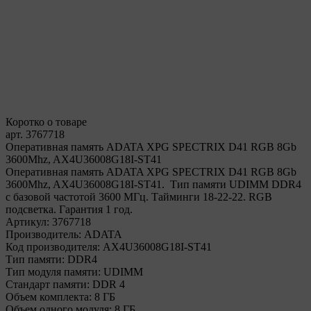
Коротко о товаре
арт. 3767718
Оперативная память ADATA XPG SPECTRIX D41 RGB 8Gb
3600Mhz, AX4U36008G18I-ST41
Оперативная память ADATA XPG SPECTRIX D41 RGB 8Gb
3600Mhz, AX4U36008G18I-ST41. Тип памяти UDIMM DDR4
с базовой частотой 3600 МГц. Тайминги 18-22-22. RGB
подсветка. Гарантия 1 год.
Артикул:
3767718
Производитель:
ADATA
Код производителя:
AX4U36008G18I-ST41
Тип памяти:
DDR4
Тип модуля памяти:
UDIMM
Стандарт памяти:
DDR 4
Объем комплекта:
8 ГБ
Объем одного модуля:
8 ГБ