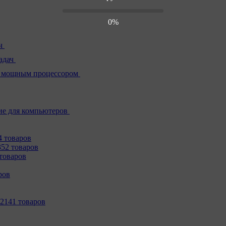
0%
ч
адач
 мощным процессором
е для компьютеров
4 товаров
352 товаров
товаров
ров
2141 товаров