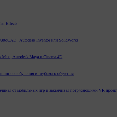
er Effects
utoCAD , Autodesk Inventor или SolidWorks
s Max , Autodesk Maya и Cinema 4D
ашинного обучения и глубокого обучения
ачиная от мобильных игр и заканчивая потрясающими VR проек