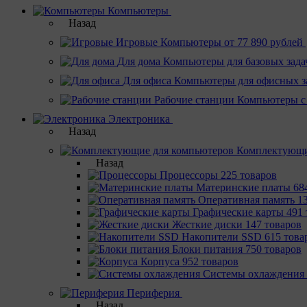
Компьютеры
Назад
Игровые
Компьютеры от 77 890 рублей
Для дома
Компьютеры для базовых зада
Для офиса
Компьютеры для офисных з
Рабочие станции
Компьютеры с
Электроника
Назад
Комплектующи
Назад
Процессоры
225 товаров
Материнcкие платы
68
Оперативная память
1
Графические карты
491 
Жесткие диски
147 товаров
Накопители SSD
615 това
Блоки питания
750 товаров
Корпуса
952 товаров
Системы охлаждения
Периферия
Назад