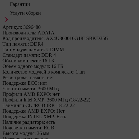
Гарантии
Услуги сборки
Артикул:
3696480
Производитель:
ADATA
Код производителя:
AX4U360016G18I-SBKD35G
Тип памяти:
DDR4
Тип модуля памяти:
UDIMM
Стандарт памяти:
DDR 4
Объем комплекта:
16 ГБ
Объем одного модуля:
16 ГБ
Количество модулей в комплекте:
1 шт
Регистровая память:
нет
Поддержка ECC:
нет
Частота памяти:
3600 МГц
Профили AMD EXPO:
нет
Профили Intel XMP:
3600 МГц (18-22-22)
Тайминги CL-tRCD-tRP:
18-22-22
Поддержка AMD EXPO:
Нет
Поддержка INTEL XMP:
Есть
Наличие радиатора:
есть
Подсветка памяти:
RGB
Высота модуля:
36 мм
Низкорофильная:
нет