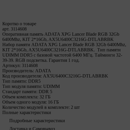
Коротко о товаре
арт. 3114608
Оперативная память ADATA XPG Lancer Blade RGB 32Gb
6400Mhz, KIT 2*16Gb, AX5U6400C3216G-DTLABRBK
Набор памяти ADATA XPG Lancer Blade RGB 32Gb 6400Mhz,
KIT 2*16Gb, AX5U6400C3216G-DTLABRBK. Тип памяти
UDIMM DDR5 с базовой частотой 6400 МГц. Тайминги 32-
39-39. RGB подсветка. Гарантия 1 год.
Артикул:
3114608
Производитель:
ADATA
Код производителя:
AX5U6400C3216G-DTLABRBK
Тип памяти:
DDR5
Тип модуля памяти:
UDIMM
Стандарт памяти:
DDR 5
Объем комплекта:
32 ГБ
Объем одного модуля:
16 ГБ
Количество модулей в комплекте:
2 шт
Полные характеристики
Подробные характеристики
Доставка и Самовывоз