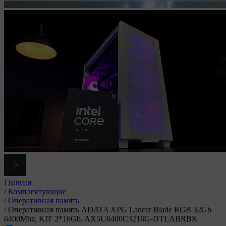
Главная
/
Комплектующие
/
Оперативная память
/
Оперативная память ADATA XPG Lancer Blade RGB 32Gb
6400Mhz, KIT 2*16Gb, AX5U6400C3216G-DTLABRBK