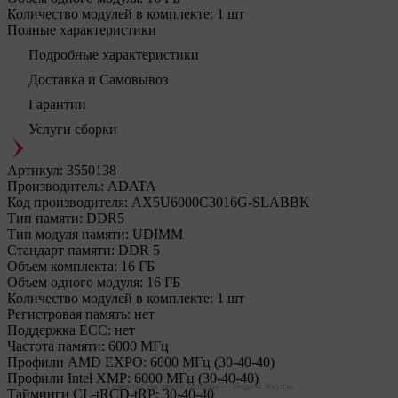
Количество модулей в комплекте:
1 шт
Полные характеристики
Подробные характеристики
Доставка и Самовывоз
Гарантии
Услуги сборки
Артикул:
3550138
Производитель:
ADATA
Код производителя:
AX5U6000C3016G-SLABBK
Тип памяти:
DDR5
Тип модуля памяти:
UDIMM
Стандарт памяти:
DDR 5
Объем комплекта:
16 ГБ
Объем одного модуля:
16 ГБ
Количество модулей в комплекте:
1 шт
Регистровая память:
нет
Поддержка ECC:
нет
Частота памяти:
6000 МГц
Профили AMD EXPO:
6000 МГц (30-40-40)
Профили Intel XMP:
6000 МГц (30-40-40)
Legionpc на карте Москвы — Яндекс Карты
Тайминги CL-tRCD-tRP:
30-40-40