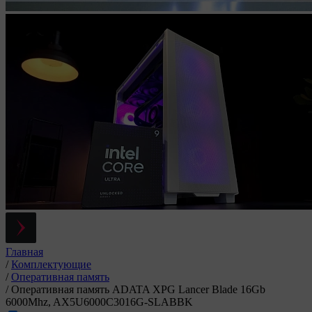
Главная
/
Комплектующие
/
Оперативная память
/
Оперативная память ADATA XPG Lancer Blade 16Gb
6000Mhz, AX5U6000C3016G-SLABBK