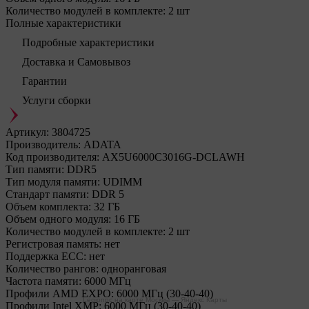
Количество модулей в комплекте:
2 шт
Полные характеристики
Подробные характеристики
Доставка и Самовывоз
Гарантии
Услуги сборки
Артикул:
3804725
Производитель:
ADATA
Код производителя:
AX5U6000C3016G-DCLAWH
Тип памяти:
DDR5
Тип модуля памяти:
UDIMM
Стандарт памяти:
DDR 5
Объем комплекта:
32 ГБ
Объем одного модуля:
16 ГБ
Количество модулей в комплекте:
2 шт
Регистровая память:
нет
Поддержка ECC:
нет
Количество рангов:
одноранговая
Частота памяти:
6000 МГц
Профили AMD EXPO:
6000 МГц (30-40-40)
Legionpc на карте Москвы — Яндекс Карты
Профили Intel XMP:
6000 МГц (30-40-40)