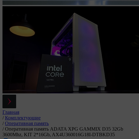
Главная
/
Комплектующие
/
Оперативная память
/
Оперативная память ADATA XPG GAMMIX D35 32Gb
3600Mhz, KIT 2*16Gb, AX4U360016G18I-DTBKD35