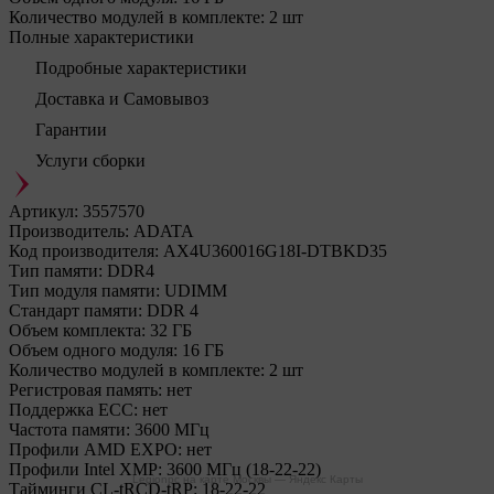
Количество модулей в комплекте:
2 шт
Полные характеристики
Подробные характеристики
Доставка и Самовывоз
Гарантии
Услуги сборки
Артикул:
3557570
Производитель:
ADATA
Код производителя:
AX4U360016G18I-DTBKD35
Тип памяти:
DDR4
Тип модуля памяти:
UDIMM
Стандарт памяти:
DDR 4
Объем комплекта:
32 ГБ
Объем одного модуля:
16 ГБ
Количество модулей в комплекте:
2 шт
Регистровая память:
нет
Поддержка ECC:
нет
Частота памяти:
3600 МГц
Профили AMD EXPO:
нет
Профили Intel XMP:
3600 МГц (18-22-22)
Legionpc на карте Москвы — Яндекс Карты
Тайминги CL-tRCD-tRP:
18-22-22