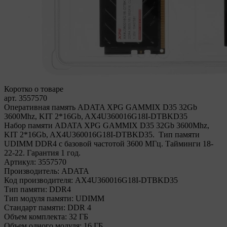
Коротко о товаре
арт. 3557570
Оперативная память ADATA XPG GAMMIX D35 32Gb
3600Mhz, KIT 2*16Gb, AX4U360016G18I-DTBKD35
Набор памяти ADATA XPG GAMMIX D35 32Gb 3600Mhz,
KIT 2*16Gb, AX4U360016G18I-DTBKD35. Тип памяти
UDIMM DDR4 с базовой частотой 3600 МГц. Тайминги 18-
22-22. Гарантия 1 год.
Артикул:
3557570
Производитель:
ADATA
Код производителя:
AX4U360016G18I-DTBKD35
Тип памяти:
DDR4
Тип модуля памяти:
UDIMM
Стандарт памяти:
DDR 4
Объем комплекта:
32 ГБ
Объем одного модуля:
16 ГБ